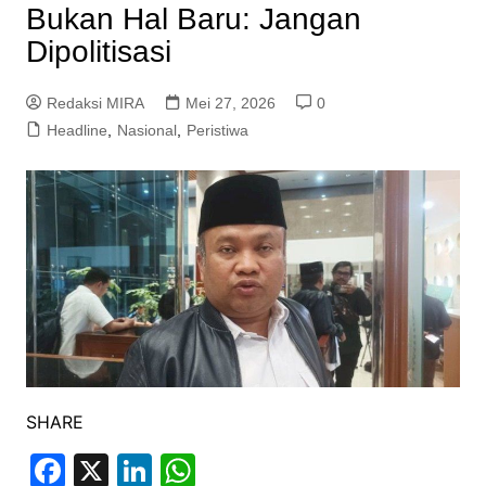
Bukan Hal Baru: Jangan
Dipolitisasi
Redaksi MIRA
Mei 27, 2026
0
Headline
,
Nasional
,
Peristiwa
SHARE
F
X
Li
W