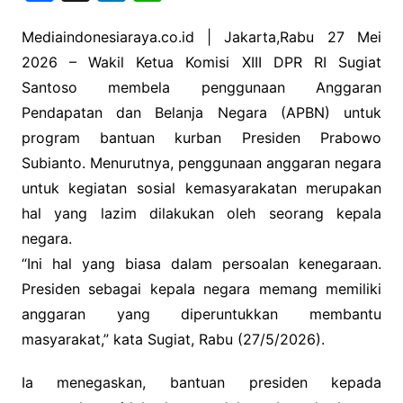
a
n
h
c
k
at
Mediaindonesiaraya.co.id | Jakarta,Rabu 27 Mei
2026 – Wakil Ketua Komisi XIII DPR RI Sugiat
e
e
s
Santoso membela penggunaan Anggaran
b
dI
A
Pendapatan dan Belanja Negara (APBN) untuk
o
n
p
program bantuan kurban Presiden Prabowo
o
p
Subianto. Menurutnya, penggunaan anggaran negara
k
untuk kegiatan sosial kemasyarakatan merupakan
hal yang lazim dilakukan oleh seorang kepala
negara.
“Ini hal yang biasa dalam persoalan kenegaraan.
Presiden sebagai kepala negara memang memiliki
anggaran yang diperuntukkan membantu
masyarakat,” kata Sugiat, Rabu (27/5/2026).
Ia menegaskan, bantuan presiden kepada