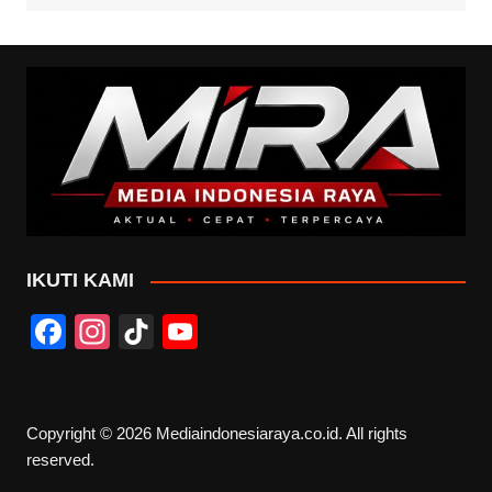
IKUTI KAMI
F
In
Ti
Y
a
st
k
o
c
a
T
u
e
gr
o
T
Copyright © 2026 Mediaindonesiaraya.co.id. All rights
reserved.
b
a
k
u