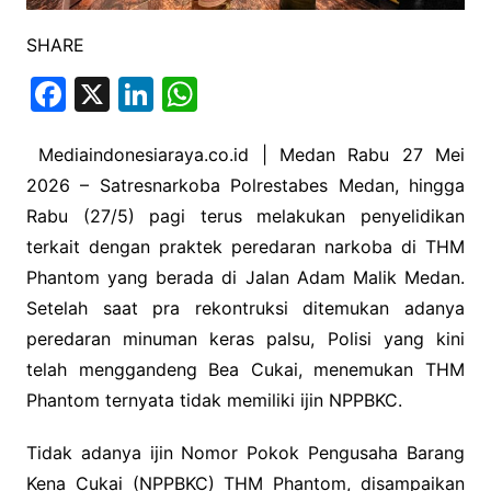
SHARE
F
X
Li
W
a
n
h
c
k
at
Mediaindonesiaraya.co.id | Medan Rabu 27 Mei
2026 – Satresnarkoba Polrestabes Medan, hingga
e
e
s
Rabu (27/5) pagi terus melakukan penyelidikan
b
dI
A
terkait dengan praktek peredaran narkoba di THM
o
n
p
Phantom yang berada di Jalan Adam Malik Medan.
o
p
Setelah saat pra rekontruksi ditemukan adanya
k
peredaran minuman keras palsu, Polisi yang kini
telah menggandeng Bea Cukai, menemukan THM
Phantom ternyata tidak memiliki ijin NPPBKC.
Tidak adanya ijin Nomor Pokok Pengusaha Barang
Kena Cukai (NPPBKC) THM Phantom, disampaikan