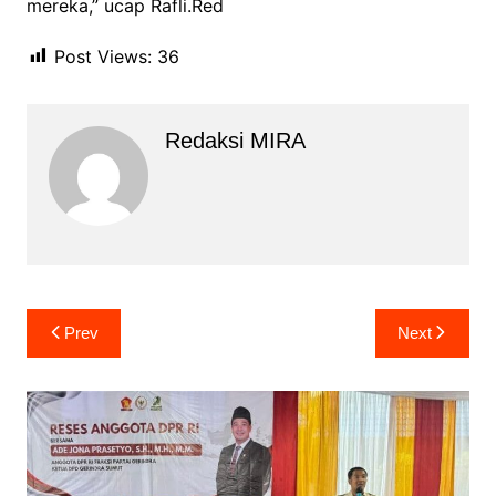
mereka,” ucap Rafli.Red
Post Views:
36
Redaksi MIRA
Navigasi
Prev
Next
pos