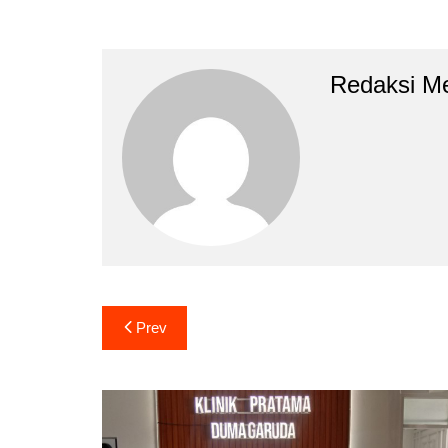
Redaksi Me
Navigasi
Prev
pos