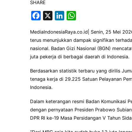
SHARE
F
X
Li
W
a
n
h
c
k
at
MediaIndonesiaRaya.co.id| Senin, 25 Mei 202
terus menunjukkan dampak signifikan terhad
e
e
s
nasional. Badan Gizi Nasional (BGN) mencata
b
dI
A
juta pekerja di berbagai daerah di Indonesia.
o
n
p
o
p
Berdasarkan statistik terbaru yang dirilis J
k
tenaga kerja di 29.225 Satuan Pelayanan Pem
Indonesia.
Dalam keterangan resmi Badan Komunikasi Peme
dengan pernyataan Presiden Prabowo Subian
DPR RI ke-19 Masa Persidangan V Tahun Sid
“Dari MBG saja kita sudah buka 1,2 juta lapan