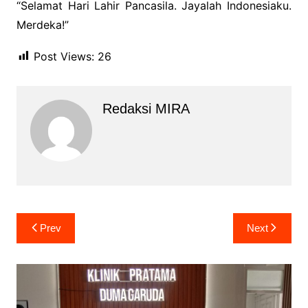
“Selamat Hari Lahir Pancasila. Jayalah Indonesiaku.
Merdeka!”
Post Views:
26
Redaksi MIRA
Navigasi
Prev
Next
pos