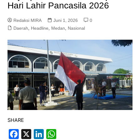
Hari Lahir Pancasila 2026
Redaksi MIRA
Juni 1, 2026
0
Daerah
,
Headline
,
Medan
,
Nasional
SHARE
F
X
Li
W