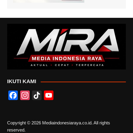
IKUTI KAMI
F
In
Ti
Y
a
st
k
o
c
a
T
u
e
gr
o
T
Copyright © 2026 Mediaindonesiaraya.co.id. All rights
reserved.