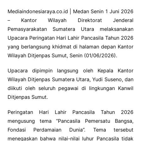
a
n
h
c
k
at
Mediaindonesiaraya.co.id | Medan Senin 1 Juni 2026
– Kantor Wilayah Direktorat Jenderal
e
e
s
Pemasyarakatan Sumatera Utara melaksanakan
b
dI
A
Upacara Peringatan Hari Lahir Pancasila Tahun 2026
o
n
p
yang berlangsung khidmat di halaman depan Kantor
o
p
Wilayah Ditjenpas Sumut, Senin (01/06/2026).
k
Upacara dipimpin langsung oleh Kepala Kantor
Wilayah Ditjenpas Sumatera Utara, Yudi Suseno, dan
diikuti oleh seluruh pegawai di lingkungan Kanwil
Ditjenpas Sumut.
Peringatan Hari Lahir Pancasila Tahun 2026
mengusung tema “Pancasila Pemersatu Bangsa,
Fondasi Perdamaian Dunia”. Tema tersebut
menegaskan bahwa nilai-nilai luhur Pancasila tidak