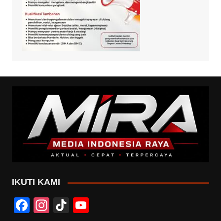
IKUTI KAMI
F
In
Ti
Y