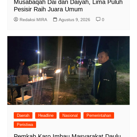
Musabaqah Dai dan Daiyah, Lima Puluh
Pesisir Raih Juara Umum
Redaksi MIRA
Agustus 9, 2026
0
Daerah
Headline
Nasional
Pemerintahan
Peristiwa
Pemkab Karo Imbau Masyarakat Daulu