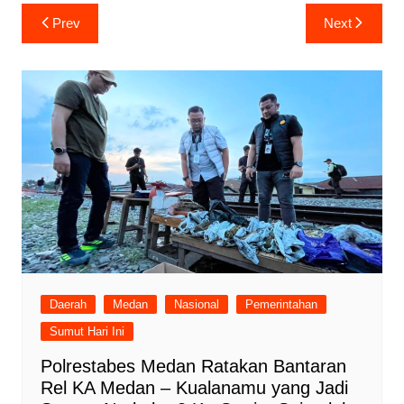
Navigasi
Prev
Next
pos
Daerah
Medan
Nasional
Pemerintahan
Sumut Hari Ini
Polrestabes Medan Ratakan Bantaran
Rel KA Medan – Kualanamu yang Jadi