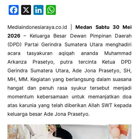
F
X
Li
W
a
n
h
c
k
at
Mediaindonesiaraya.co.id |
Medan Sabtu 30 Mei
2026
– Keluarga Besar Dewan Pimpinan Daerah
e
e
s
(DPD) Partai Gerindra Sumatera Utara menghadiri
b
dI
A
acara tasyakuran aqiqah ananda Muhammad
o
n
p
Arkanza Prasetyo, putra tercinta Ketua DPD
o
p
Gerindra Sumatera Utara, Ade Jona Prasetyo, SH,
k
MH, MM. Kegiatan yang berlangsung dalam suasana
hangat dan penuh rasa syukur tersebut menjadi
momentum kebersamaan untuk memanjatkan doa
atas karunia yang telah diberikan Allah SWT kepada
keluarga besar Ade Jona Prasetyo.