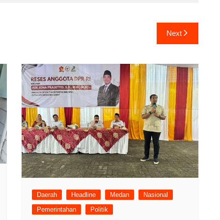
Next
Daerah
Headline
Medan
Nasional
Pemerintahan
Politik