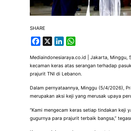
SHARE
F
X
Li
W
a
n
h
c
k
at
Mediaindonesiaraya.co.id | Jakarta, Minggu,
kecaman keras atas serangan terhadap pasu
e
e
s
prajurit TNI di Lebanon.
b
dI
A
o
n
p
Dalam pernyataannya, Minggu (5/4/2026), P
o
p
merupakan aksi keji yang merusak upaya per
k
“Kami mengecam keras setiap tindakan keji
gugurnya para prajurit terbaik bangsa,” tegas