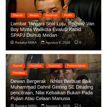
Daerah
Medan
Nasional
Politik
Lambat Tangani Soal Lpju, Rommy Van
Boy Minta Walikota Evalusi Kabid
SPAPJ Dishub Medan
Redaksi MIRA
Agustus 6, 2026
0
Daerah
Headline
Nasional
Pemerintahan
Peristiwa
Dewan Bergerak : Ikhlas Berbuat Baik
Muhammad Dahnil Ginting SE Dituding
pencitraan, Nilai Kebaikan Bukan Pada
Pujian Atau Celaan Manusia
Redaksi MIRA
Agustus 6, 2026
0