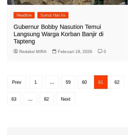
Headline
Sumut Hari Ini
Gubernur Bobby Nasution Temui
Langsung Warga Korban Banjir di
Tapteng
Redaksi MIRA
Februari 18, 2026
0
Paginasi
Prev
1
…
59
60
61
62
pos
63
…
82
Next