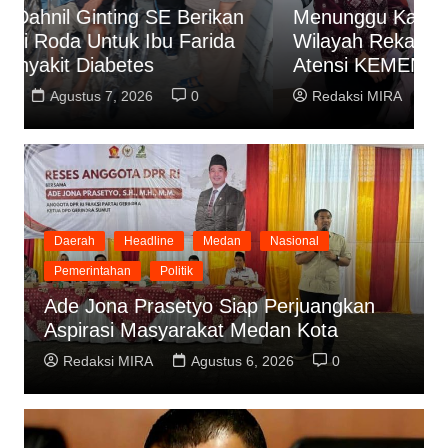
Menunggu Kamar, Rama Sekertaris
U
Wilayah Rekan Indonesia Sumut Minta
D
Atensi KEMENKES terhadap kasus ini !
G
Redaksi MIRA
Agustus 7, 2026
0
Daerah
Headline
Medan
Nasional
Pemerintahan
Politik
Ade Jona Prasetyo Siap Perjuangkan
Aspirasi Masyarakat Medan Kota
Redaksi MIRA
Agustus 6, 2026
0