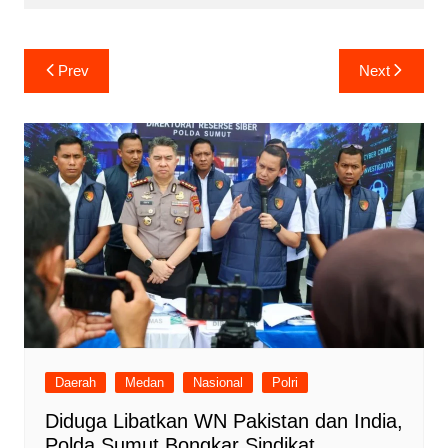
Navigasi
Prev
Next
pos
Daerah
Medan
Nasional
Polri
Diduga Libatkan WN Pakistan dan India,
Polda Sumut Bongkar Sindikat