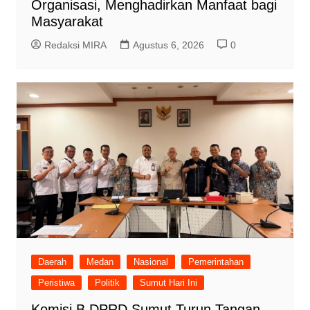
Organisasi, Menghadirkan Manfaat bagi
Masyarakat
Redaksi MIRA
Agustus 6, 2026
0
Daerah
Medan
Nasional
Pemerintahan
Peristiwa
Politik
Sumut Hari Ini
Komisi B DPRD Sumut Turun Tangan