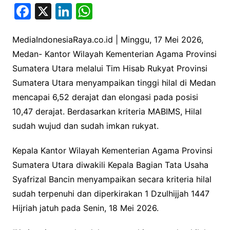
F
X
Li
W
a
n
h
c
k
at
MediaIndonesiaRaya.co.id | Minggu, 17 Mei 2026,
Medan- Kantor Wilayah Kementerian Agama Provinsi
e
e
s
Sumatera Utara melalui Tim Hisab Rukyat Provinsi
b
dI
A
Sumatera Utara menyampaikan tinggi hilal di Medan
o
n
p
mencapai 6,52 derajat dan elongasi pada posisi
o
p
10,47 derajat. Berdasarkan kriteria MABIMS, Hilal
k
sudah wujud dan sudah imkan rukyat.
Kepala Kantor Wilayah Kementerian Agama Provinsi
Sumatera Utara diwakili Kepala Bagian Tata Usaha
Syafrizal Bancin menyampaikan secara kriteria hilal
sudah terpenuhi dan diperkirakan 1 Dzulhijjah 1447
Hijriah jatuh pada Senin, 18 Mei 2026.