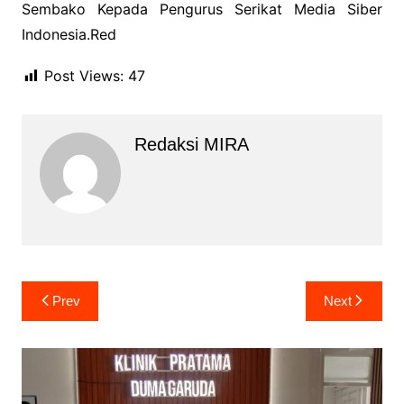
Sembako Kepada Pengurus Serikat Media Siber
Indonesia.Red
Post Views:
47
Redaksi MIRA
Navigasi
Prev
Next
pos