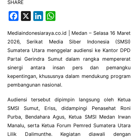
SHARE
F
X
Li
W
a
n
h
c
k
at
Mediaindonesiaraya.co.id | Medan – Selasa 16 Maret
2026, Serikat Media Siber Indonesia (SMSI)
e
e
s
Sumatera Utara menggelar audiensi ke Kantor DPD
b
dI
A
Partai Gerindra Sumut dalam rangka mempererat
o
n
p
sinergi antara insan pers dan pemangku
o
p
kepentingan, khususnya dalam mendukung program
k
pembangunan nasional.
Audiensi tersebut dipimpin langsung oleh Ketua
SMSI Sumut, Eriss, didampingi Penasehat Roni
Purba, Bendahara Agus, Ketua SMSI Medan Irwan
Manalu, serta Ketua Forum Pemred Sumatera Utara
Lilik Dalimunthe. Kegiatan diawali dengan