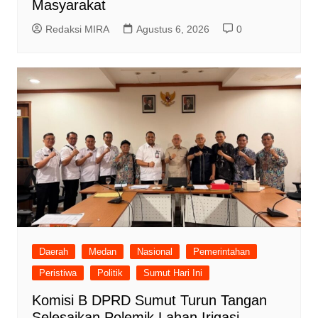
Masyarakat
Redaksi MIRA
Agustus 6, 2026
0
Daerah
Medan
Nasional
Pemerintahan
Peristiwa
Politik
Sumut Hari Ini
Komisi B DPRD Sumut Turun Tangan
Selesaikan Polemik Lahan Irigasi