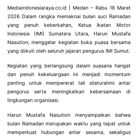
a
n
h
c
k
at
Mediaindonesiaraya.co.id | Medan – Rabu 18 Maret
2026 Dalam rangka memaknai bulan suci Ramadan
e
e
s
yang penuh keberkahan, Ketua Ikatan Motor
b
dI
A
Indonesia (IMI) Sumatera Utara, Harun Mustafa
o
n
p
Nasution, menggelar kegiatan buka puasa bersama
o
p
yang diikuti oleh seluruh jajaran pengurus IMI Sumut.
k
Kegiatan yang berlangsung dalam suasana hangat
dan penuh kekeluargaan ini menjadi momentum
penting untuk mempererat tali silaturahmi antar
pengurus serta meningkatkan kebersamaan di
lingkungan organisasi.
Harun Mustafa Nasution menyampaikan bahwa
bulan Ramadan merupakan waktu yang tepat untuk
memperkuat hubungan antar sesama, sekaligus