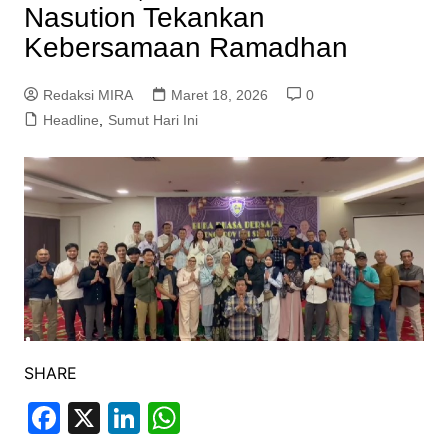
Nasution Tekankan
Kebersamaan Ramadhan
Redaksi MIRA
Maret 18, 2026
0
Headline
,
Sumut Hari Ini
SHARE
F
X
Li
W