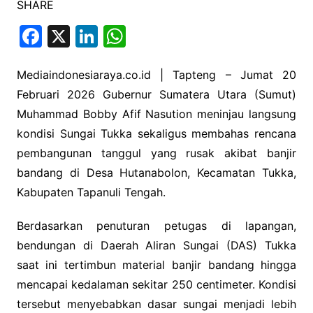
SHARE
F
X
Li
W
a
n
h
c
k
at
Mediaindonesiaraya.co.id | Tapteng – Jumat 20
Februari 2026 Gubernur Sumatera Utara (Sumut)
e
e
s
Muhammad Bobby Afif Nasution meninjau langsung
b
dI
A
kondisi Sungai Tukka sekaligus membahas rencana
o
n
p
pembangunan tanggul yang rusak akibat banjir
o
p
bandang di Desa Hutanabolon, Kecamatan Tukka,
k
Kabupaten Tapanuli Tengah.
Berdasarkan penuturan petugas di lapangan,
bendungan di Daerah Aliran Sungai (DAS) Tukka
saat ini tertimbun material banjir bandang hingga
mencapai kedalaman sekitar 250 centimeter. Kondisi
tersebut menyebabkan dasar sungai menjadi lebih