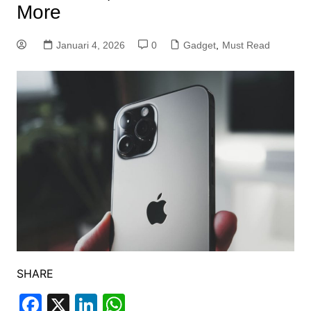
More
Januari 4, 2026
0
Gadget
,
Must Read
SHARE
F
X
Li
W