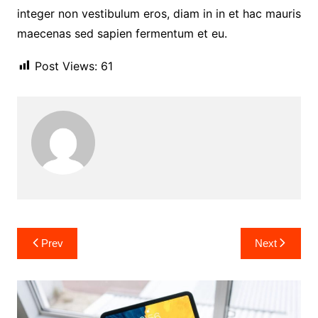
integer non vestibulum eros, diam in in et hac mauris
maecenas sed sapien fermentum et eu.
Post Views:
61
Navigasi
Prev
Next
pos