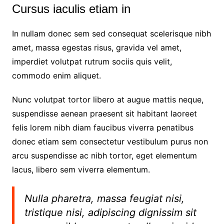
c
k
at
Cursus iaculis etiam in
e
e
s
b
dI
A
In nullam donec sem sed consequat scelerisque nibh
o
n
p
amet, massa egestas risus, gravida vel amet,
imperdiet volutpat rutrum sociis quis velit,
o
p
commodo enim aliquet.
k
Nunc volutpat tortor libero at augue mattis neque,
suspendisse aenean praesent sit habitant laoreet
felis lorem nibh diam faucibus viverra penatibus
donec etiam sem consectetur vestibulum purus non
arcu suspendisse ac nibh tortor, eget elementum
lacus, libero sem viverra elementum.
Nulla pharetra, massa feugiat nisi,
tristique nisi, adipiscing dignissim sit