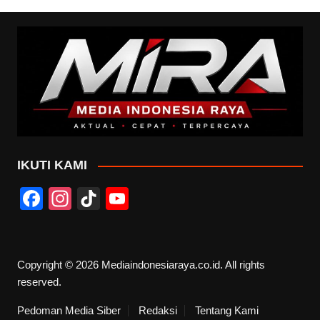
IKUTI KAMI
F
In
Ti
Y
a
st
k
o
c
a
T
u
e
gr
o
T
Copyright © 2026 Mediaindonesiaraya.co.id. All rights
reserved.
b
a
k
u
o
m
b
Pedoman Media Siber
Redaksi
Tentang Kami