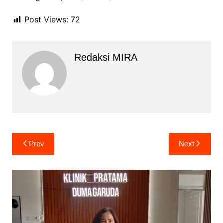
Post Views:
72
Redaksi MIRA
Navigasi
Prev
Next
pos