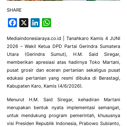
SHARE
F
X
Li
W
a
n
h
c
k
at
Mediaindonesiaraya.co.id | Tanahkaro Kamis 4 JUNI
2026 – Wakil Ketua DPD Partai Gerindra Sumatera
e
e
s
Utara (Gerindra Sumut), H.M. Said Siregar,
b
dI
A
memberikan apresiasi atas hadirnya Toko Martani,
o
n
p
pusat grosir dan eceran pertanian sekaligus pusat
o
p
edukasi pertanian yang resmi dibuka di Berastagi,
k
Kabupaten Karo, Kamis (4/6/2026).
Menurut H.M. Said Siregar, kehadiran Martani
merupakan bentuk nyata implementasi semangat,
untuk mendukung program pemerintah, khususnya
visi Presiden Republik Indonesia, Prabowo Subianto,