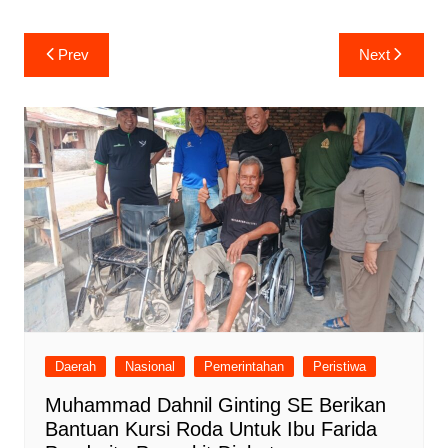
Navigasi
Prev
Next
pos
Daerah
Nasional
Pemerintahan
Peristiwa
Muhammad Dahnil Ginting SE Berikan
Bantuan Kursi Roda Untuk Ibu Farida