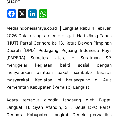
SHARE
F
X
Li
W
a
n
h
c
k
at
Mediaindonesiaraya.co.id | Langkat Rabu 4 Februari
2026 Dalam rangka memperingati Hari Ulang Tahun
e
e
s
(HUT) Partai Gerindra ke-18, Ketua Dewan Pimpinan
b
dI
A
Daerah (DPD) Pedagang Pejuang Indonesia Raya
o
n
p
(PAPERA) Sumatera Utara, H. Suratman, SP,
o
p
menggelar kegiatan bakti sosial dengan
k
menyalurkan bantuan paket sembako kepada
masyarakat. Kegiatan ini berlangsung di Aula
Pemerintah Kabupaten (Pemkab) Langkat.
Acara tersebut dihadiri langsung oleh Bupati
Langkat, H. Syah Afandin, SH, Ketua DPC Partai
Gerindra Kabupaten Langkat Dedek, perwakilan