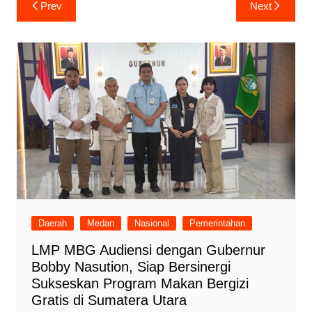
Navigasi
Prev
Next
pos
Daerah
Medan
Nasional
Pemerintahan
LMP MBG Audiensi dengan Gubernur
Bobby Nasution, Siap Bersinergi
Sukseskan Program Makan Bergizi
Gratis di Sumatera Utara