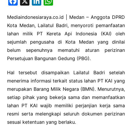
F
X
Li
W
a
n
h
c
k
at
Mediaindonesiaraya.co.id | Medan – Anggota DPRD
Kota Medan, Lailatul Badri, menyoroti pemanfaatan
e
e
s
lahan milik PT Kereta Api Indonesia (KAI) oleh
b
dI
A
sejumlah pengusaha di Kota Medan yang dinilai
o
n
p
belum sepenuhnya mematuhi aturan perizinan
o
p
Persetujuan Bangunan Gedung (PBG).
k
Hal tersebut disampaikan Lailatul Badri setelah
menerima informasi terkait status lahan PT KAI yang
merupakan Barang Milik Negara (BMN). Menurutnya,
setiap pihak yang bekerja sama dan memanfaatkan
lahan PT KAI wajib memiliki perjanjian kerja sama
resmi serta melengkapi seluruh dokumen perizinan
sesuai ketentuan yang berlaku.