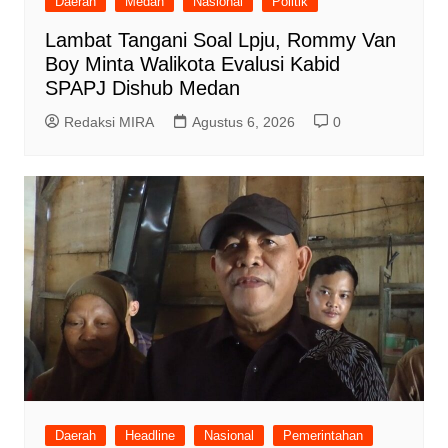
Daerah
Medan
Nasional
Politik
Lambat Tangani Soal Lpju, Rommy Van
Boy Minta Walikota Evalusi Kabid
SPAPJ Dishub Medan
Redaksi MIRA
Agustus 6, 2026
0
Daerah
Headline
Nasional
Pemerintahan