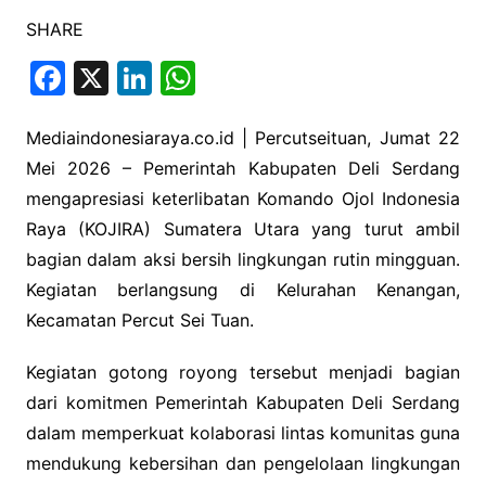
SHARE
F
X
Li
W
a
n
h
c
k
at
Mediaindonesiaraya.co.id | Percutseituan, Jumat 22
Mei 2026 – Pemerintah Kabupaten Deli Serdang
e
e
s
mengapresiasi keterlibatan Komando Ojol Indonesia
b
dI
A
Raya (KOJIRA) Sumatera Utara yang turut ambil
o
n
p
bagian dalam aksi bersih lingkungan rutin mingguan.
o
p
Kegiatan berlangsung di Kelurahan Kenangan,
k
Kecamatan Percut Sei Tuan.
Kegiatan gotong royong tersebut menjadi bagian
dari komitmen Pemerintah Kabupaten Deli Serdang
dalam memperkuat kolaborasi lintas komunitas guna
mendukung kebersihan dan pengelolaan lingkungan