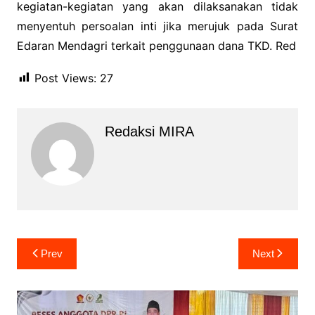
kegiatan-kegiatan yang akan dilaksanakan tidak
menyentuh persoalan inti jika merujuk pada Surat
Edaran Mendagri terkait penggunaan dana TKD. Red
Post Views:
27
Redaksi MIRA
Navigasi
Prev
Next
pos