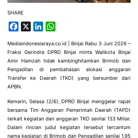
SHARE
F
X
Li
W
a
n
h
c
k
at
Mediaindonesiaraya.co.id | Binjai Rabu 3 Juni 2026 –
Fraksi Gerindra DPRD Binjai minta Walikota Binjai
e
e
s
Amir Hamzah tidak kambinghitamkan Brimob dan
b
dI
A
Pengadilan di pembahasan alokasi anggaran
o
n
p
Transfer ke Daerah (TKD) yang bersumber dari
o
p
APBN.
k
Kemarin, Selasa (2/6), DPRD Binjai menggelar rapat
bersama Tim Anggaran Pemerintah Daerah (TAPD)
terkait kegiatan dari anggaran TKD senilai 133 Miliar.
Dalam rincian judul kegiatan tersebut tercantum
nama kegiatan di Brimob dan Pengadilan senilai 1,95