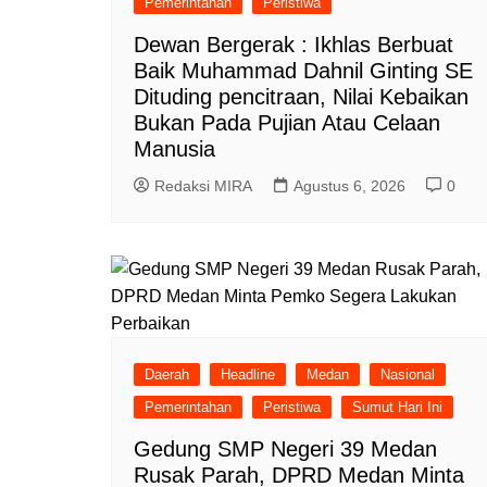
Pemerintahan
Peristiwa
Dewan Bergerak : Ikhlas Berbuat
Baik Muhammad Dahnil Ginting SE
Dituding pencitraan, Nilai Kebaikan
Bukan Pada Pujian Atau Celaan
Manusia
Redaksi MIRA
Agustus 6, 2026
0
Daerah
Headline
Medan
Nasional
Pemerintahan
Peristiwa
Sumut Hari Ini
Gedung SMP Negeri 39 Medan
Rusak Parah, DPRD Medan Minta