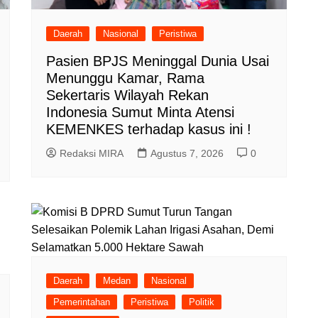
Daerah
Nasional
Peristiwa
Pasien BPJS Meninggal Dunia Usai
Menunggu Kamar, Rama
Sekertaris Wilayah Rekan
Indonesia Sumut Minta Atensi
KEMENKES terhadap kasus ini !
Redaksi MIRA
Agustus 7, 2026
0
Daerah
Medan
Nasional
Pemerintahan
Peristiwa
Politik