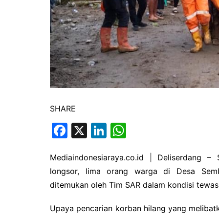
SHARE
F
X
Li
W
a
n
h
c
k
at
Mediaindonesiaraya.co.id | Deliserdang –
longsor, lima orang warga di Desa Semba
e
e
s
ditemukan oleh Tim SAR dalam kondisi tewas 
b
dI
A
o
n
p
Upaya pencarian korban hilang yang melibatk