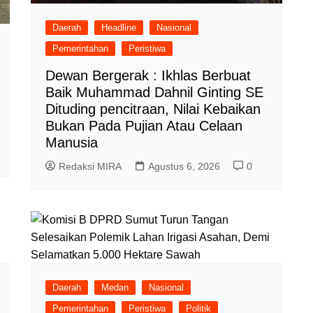
Daerah
Headline
Nasional
Pemerintahan
Peristiwa
Dewan Bergerak : Ikhlas Berbuat
Baik Muhammad Dahnil Ginting SE
Dituding pencitraan, Nilai Kebaikan
Bukan Pada Pujian Atau Celaan
Manusia
Redaksi MIRA
Agustus 6, 2026
0
Daerah
Medan
Nasional
Pemerintahan
Peristiwa
Politik