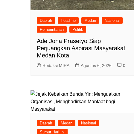
Daerah
Headline
Medan
Nasional
Pemerintahan
Politik
Ade Jona Prasetyo Siap
Perjuangkan Aspirasi Masyarakat
Medan Kota
Redaksi MIRA
Agustus 6, 2026
0
Daerah
Medan
Nasional
Sumut Hari Ini