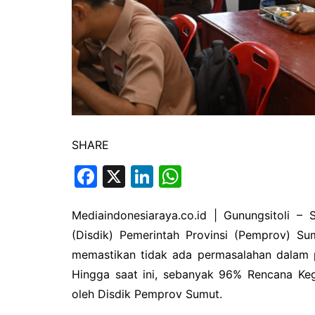
SHARE
F
X
Li
W
a
n
h
c
k
at
Mediaindonesiaraya.co.id | Gunungsitoli –
(Disdik) Pemerintah Provinsi (Pemprov) Su
e
e
s
memastikan tidak ada permasalahan dalam p
b
dI
A
Hingga saat ini, sebanyak 96% Rencana Keg
o
n
p
oleh Disdik Pemprov Sumut.
o
p