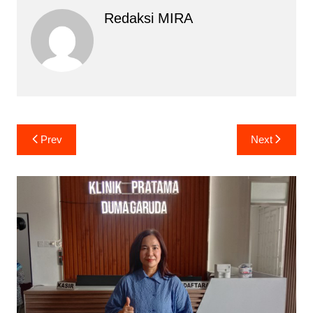
Redaksi MIRA
Navigasi
Prev
Next
pos