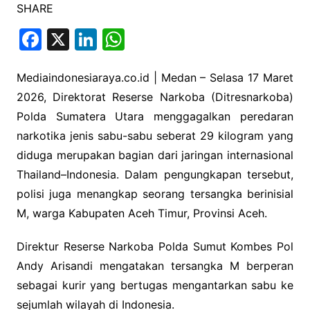
SHARE
F
X
Li
W
a
n
h
c
k
at
Mediaindonesiaraya.co.id | Medan – Selasa 17 Maret
2026, Direktorat Reserse Narkoba (Ditresnarkoba)
e
e
s
Polda Sumatera Utara menggagalkan peredaran
b
dI
A
narkotika jenis sabu-sabu seberat 29 kilogram yang
o
n
p
diduga merupakan bagian dari jaringan internasional
o
p
Thailand–Indonesia. Dalam pengungkapan tersebut,
k
polisi juga menangkap seorang tersangka berinisial
M, warga Kabupaten Aceh Timur, Provinsi Aceh.
Direktur Reserse Narkoba Polda Sumut Kombes Pol
Andy Arisandi mengatakan tersangka M berperan
sebagai kurir yang bertugas mengantarkan sabu ke
sejumlah wilayah di Indonesia.