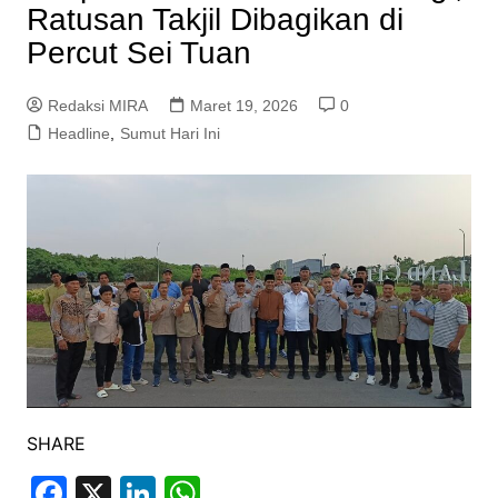
Ratusan Takjil Dibagikan di
Percut Sei Tuan
Redaksi MIRA
Maret 19, 2026
0
Headline
,
Sumut Hari Ini
SHARE
F
X
Li
W