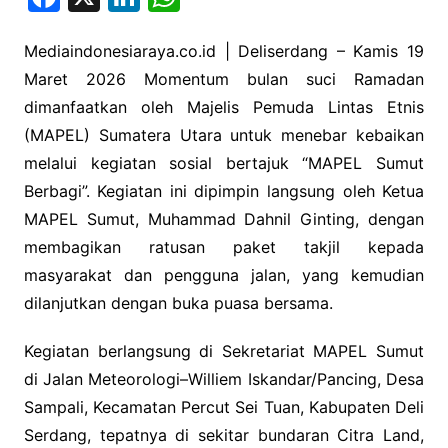
a
n
h
c
k
at
Mediaindonesiaraya.co.id | Deliserdang – Kamis 19
Maret 2026 Momentum bulan suci Ramadan
e
e
s
dimanfaatkan oleh Majelis Pemuda Lintas Etnis
b
dI
A
(MAPEL) Sumatera Utara untuk menebar kebaikan
o
n
p
melalui kegiatan sosial bertajuk “MAPEL Sumut
o
p
Berbagi”. Kegiatan ini dipimpin langsung oleh Ketua
k
MAPEL Sumut,
Muhammad Dahnil Ginting
, dengan
membagikan ratusan paket takjil kepada
masyarakat dan pengguna jalan, yang kemudian
dilanjutkan dengan buka puasa bersama.
Kegiatan berlangsung di Sekretariat MAPEL Sumut
di Jalan Meteorologi–Williem Iskandar/Pancing, Desa
Sampali, Kecamatan Percut Sei Tuan, Kabupaten Deli
Serdang, tepatnya di sekitar bundaran Citra Land,