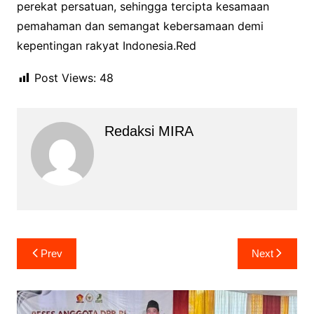
perekat persatuan, sehingga tercipta kesamaan
pemahaman dan semangat kebersamaan demi
kepentingan rakyat Indonesia.Red
Post Views:
48
Redaksi MIRA
Navigasi
Prev
Next
pos