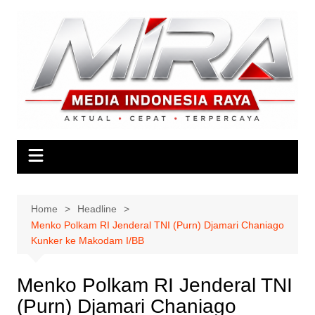
Skip
to
content
Home
Headline
Menko Polkam RI Jenderal TNI (Purn) Djamari Chaniago
Kunker ke Makodam I/BB
Menko Polkam RI Jenderal TNI
(Purn) Djamari Chaniago