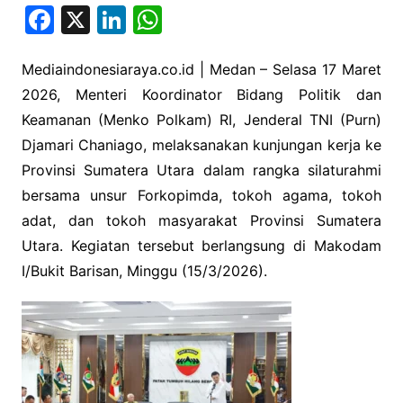
F
X
Li
W
a
n
h
c
k
at
Mediaindonesiaraya.co.id | Medan – Selasa 17 Maret
2026, Menteri Koordinator Bidang Politik dan
e
e
s
Keamanan (Menko Polkam) RI, Jenderal TNI (Purn)
b
dI
A
Djamari Chaniago, melaksanakan kunjungan kerja ke
o
n
p
Provinsi Sumatera Utara dalam rangka silaturahmi
o
p
bersama unsur Forkopimda, tokoh agama, tokoh
k
adat, dan tokoh masyarakat Provinsi Sumatera
Utara. Kegiatan tersebut berlangsung di Makodam
I/Bukit Barisan, Minggu (15/3/2026).