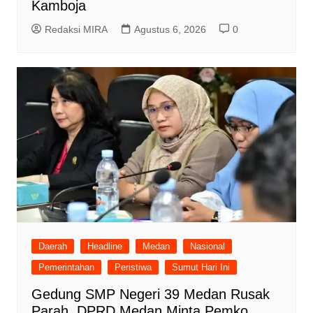
Kamboja
Redaksi MIRA
Agustus 6, 2026
0
Daerah
Headline
Medan
Nasional
Pemerintahan
Peristiwa
Sumut Hari Ini
Gedung SMP Negeri 39 Medan Rusak
Parah, DPRD Medan Minta Pemko