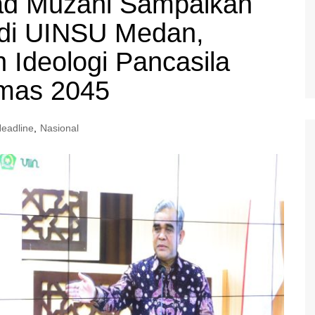
d Muzani Sampaikan
 di UINSU Medan,
Ideologi Pancasila
Emas 2045
eadline
,
Nasional