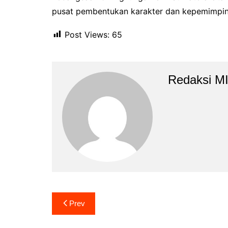
pusat pembentukan karakter dan kepemimpi
Post Views:
65
Redaksi M
Navigasi
Prev
pos