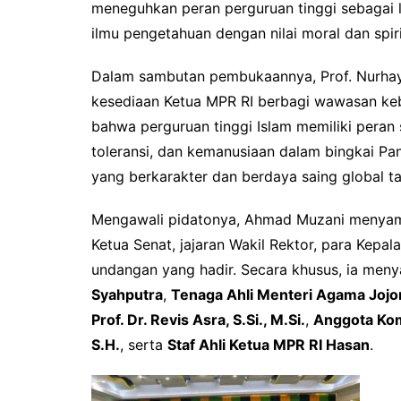
meneguhkan peran perguruan tinggi sebagai
ilmu pengetahuan dengan nilai moral dan spiri
Dalam sambutan pembukaannya, Prof. Nurhaya
kesediaan Ketua MPR RI berbagi wawasan ke
bahwa perguruan tinggi Islam memiliki peran
toleransi, dan kemanusiaan dalam bingkai P
yang berkarakter dan berdaya saing global tan
Mengawali pidatonya, Ahmad Muzani menyam
Ketua Senat, jajaran Wakil Rektor, para Kepal
undangan yang hadir. Secara khusus, ia men
Syahputra
,
Tenaga Ahli Menteri Agama Jojon
Prof. Dr. Revis Asra, S.Si., M.Si.
,
Anggota Kom
S.H.
, serta
Staf Ahli Ketua MPR RI Hasan
.