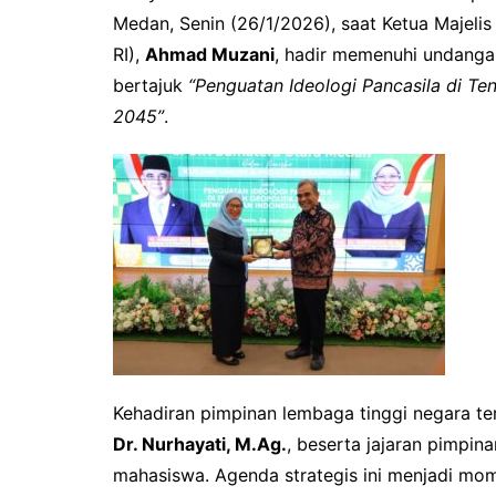
e
e
s
Medan, Senin (26/1/2026), saat Ketua Majeli
b
dI
A
RI),
Ahmad Muzani
, hadir memenuhi undang
o
n
p
bertajuk
“Penguatan Ideologi Pancasila di T
o
p
2045”
.
k
Kehadiran pimpinan lembaga tinggi negara t
Dr. Nurhayati, M.Ag.
, beserta jajaran pimpina
mahasiswa. Agenda strategis ini menjadi mo