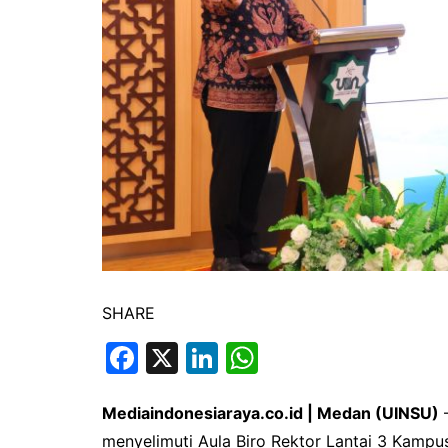
SHARE
F
X
Li
W
a
n
h
c
k
at
Mediaindonesiaraya.co.id | Medan (UINSU)
—
menyelimuti Aula Biro Rektor Lantai 3 Kampu