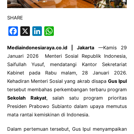
SHARE
F
X
Li
W
a
n
h
c
k
at
Mediaindonesiaraya.co.id | Jakarta
—Kamis 29
Januari 2026 Menteri Sosial Republik Indonesia,
e
e
s
Saifullah Yusuf, mendatangi Kantor Sekretariat
b
dI
A
Kabinet pada Rabu malam, 28 Januari 2026.
o
n
p
Kehadiran Menteri Sosial yang akrab disapa
Gus Ipul
o
p
tersebut membahas perkembangan terbaru program
k
Sekolah Rakyat
, salah satu program prioritas
Presiden Prabowo Subianto dalam upaya memutus
mata rantai kemiskinan di Indonesia.
Dalam pertemuan tersebut, Gus Ipul menyampaikan