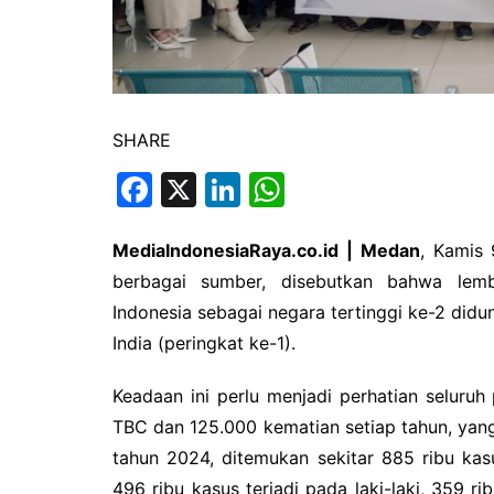
SHARE
F
X
Li
W
a
n
h
c
k
at
MediaIndonesiaRaya.co.id | Medan
, Kamis 
berbagai sumber, disebutkan bahwa lem
e
e
s
Indonesia sebagai negara tertinggi ke-2 did
b
dI
A
India (peringkat ke-1).
o
n
p
o
p
Keadaan ini perlu menjadi perhatian seluruh
k
TBC dan 125.000 kematian setiap tahun, yang
tahun 2024, ditemukan sekitar 885 ribu ka
496 ribu kasus terjadi pada laki-laki, 359 