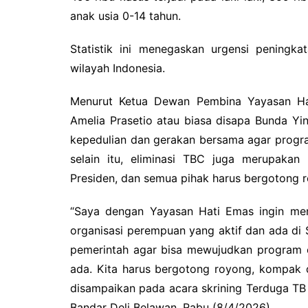
anak usia 0-14 tahun.
Statistik ini menegaskan urgensi peningk
wilayah Indonesia.
Menurut Ketua Dewan Pembina Yayasan Hat
Amelia Prasetio atau biasa disapa Bunda Yi
kepedulian dan gerakan bersama agar progra
selain itu, eliminasi TBC juga merupakan
Presiden, dan semua pihak harus bergotong ro
“Saya dengan Yayasan Hati Emas ingin men
organisasi perempuan yang aktif dan ada di
pemerintah agar bisa mewujudkan program e
ada. Kita harus bergotong royong, kompak 
disampaikan pada acara skrining Terduga T
Bandar Deli Belawan, Rabu (8/4/2026).