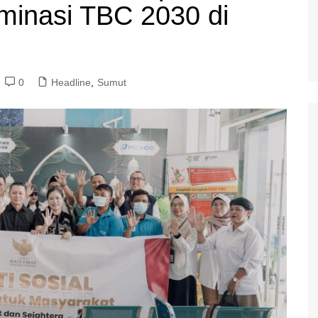
minasi TBC 2030 di
0
Headline
,
Sumut