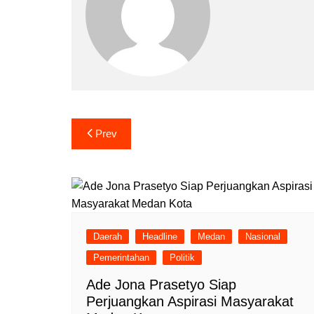
Navigasi
Prev
pos
Daerah
Headline
Medan
Nasional
Pemerintahan
Politik
Ade Jona Prasetyo Siap
Perjuangkan Aspirasi Masyarakat