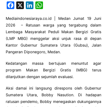
F
X
Li
W
a
n
h
c
k
at
Mediaindonesiaraya.co.id | Medan Jumat 19 Juni
2026 – Ratusan warga yang tergabung dalam
e
e
s
Lembaga Masyarakat Peduli Makan Bergizi Gratis
b
dI
A
(LMP MBG) menggelar aksi unjuk rasa di depan
o
n
p
Kantor Gubernur Sumatera Utara (Gubsu), Jalan
o
p
Pangeran Diponegoro, Medan.
k
Kedatangan massa bertujuan menuntut agar
program Makan Bergizi Gratis (MBG) terus
dilanjutkan dengan sejumlah evaluasi.
Aksi damai ini langsung direspons oleh Gubernur
Sumatera Utara, Bobby Nasution. Di hadapan
ratusan pendemo, Bobby menegaskan dukungannya