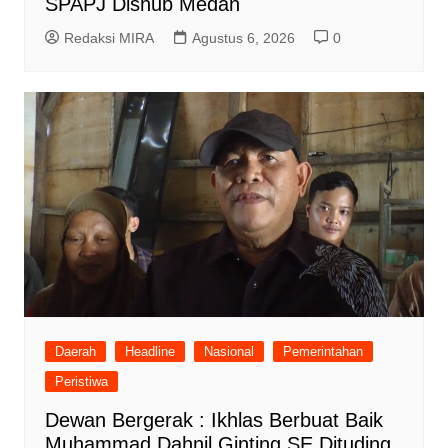
SPAPJ Dishub Medan
Redaksi MIRA
Agustus 6, 2026
0
Daerah
Headline
Nasional
Pemerintahan
Peristiwa
Dewan Bergerak : Ikhlas Berbuat Baik
Muhammad Dahnil Ginting SE Dituding