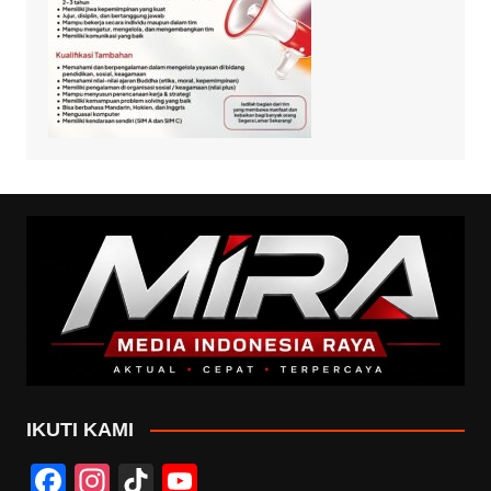
IKUTI KAMI
F
In
Ti
Y