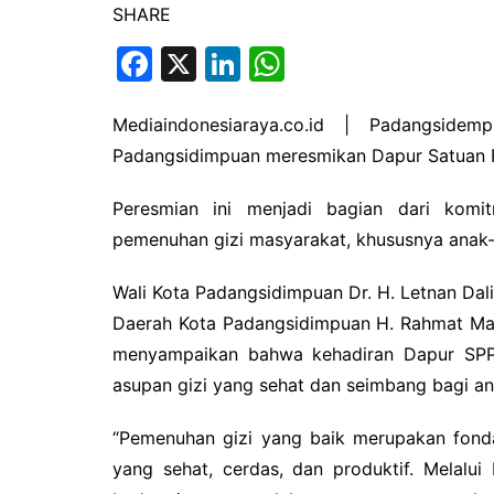
SHARE
F
X
Li
W
a
n
h
c
k
at
Mediaindonesiaraya.co.id | Padangsid
Padangsidimpuan meresmikan Dapur Satuan 
e
e
s
b
dI
A
Peresmian ini menjadi bagian dari ko
o
n
p
pemenuhan gizi masyarakat, khususnya anak-
o
p
Wali Kota Padangsidimpuan Dr. H. Letnan Dali
k
Daerah Kota Padangsidimpuan H. Rahmat Ma
menyampaikan bahwa kehadiran Dapur SPP
asupan gizi yang sehat dan seimbang bagi a
“Pemenuhan gizi yang baik merupakan fon
yang sehat, cerdas, dan produktif. Melalu