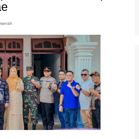
ae
aerah