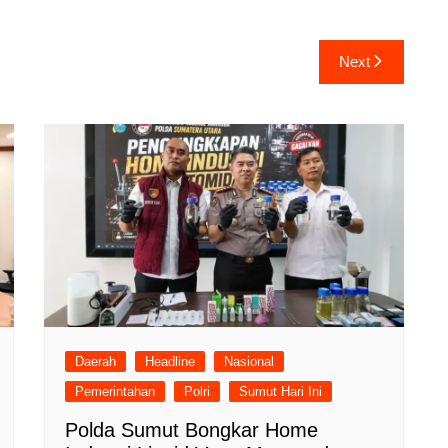
Next
Daerah
Headline
Nasional
Pemerintahan
Polri
Sumut Hari Ini
Polda Sumut Bongkar Home