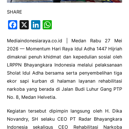
SHARE
F
X
Li
W
a
n
h
c
k
at
Mediaindonesiaraya.co.id | Medan Rabu 27 Mei
2026 — Momentum Hari Raya Idul Adha 1447 Hijriah
e
e
s
dimaknai penuh khidmat dan kepedulian sosial oleh
b
dI
A
LRPPN Bhayangkara Indonesia
melalui pelaksanaan
o
n
p
Sholat Idul Adha bersama serta penyembelihan tiga
o
p
ekor sapi kurban di halaman layanan rehabilitasi
k
narkoba yang berada di Jalan Budi Luhur Gang PTP
No. 8, Medan Helvetia.
Kegiatan tersebut dipimpin langsung oleh H. Dika
Novandry, SH selaku CEO PT Radar Bhayangkara
Indonesia sekaligus CEO Rehabilitasi Narkoba