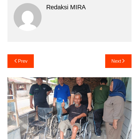
Redaksi MIRA
Navigasi
Prev
Next
pos