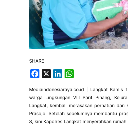
SHARE
F
X
Li
W
a
n
h
c
k
at
Mediaindonesiaraya.co.id | Langkat Kamis 
warga Lingkungan VIII Parit Pinang, Kelur
e
e
s
Langkat, kembali merasakan perhatian dan 
b
dI
A
Prasojo. Setelah sebelumnya membantu pros
o
n
p
S, kini Kapolres Langkat menyerahkan rumah