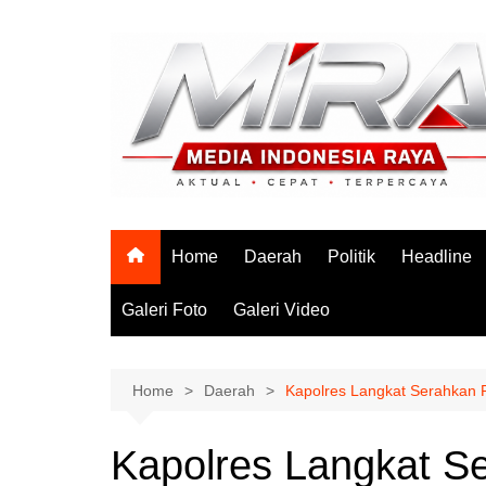
Skip
to
content
Home
Daerah
Politik
Headline
Galeri Foto
Galeri Video
Home
Daerah
Kapolres Langkat Serahkan 
Kapolres Langkat S