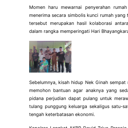
o
p
k
Momen haru mewarnai penyerahan rumah 
menerima secara simbolis kunci rumah yang t
tersebut merupakan hasil kolaborasi ant
dalam rangka memperingati Hari Bhayangkar
Sebelumnya, kisah hidup Nek Ginah sempat me
memohon bantuan agar anaknya yang sedan
pidana perjudian dapat pulang untuk merawa
tulang punggung keluarga sekaligus satu-
tengah keterbatasan ekonomi.
Kapolres Langkat AKBP David Triyo Prasoj