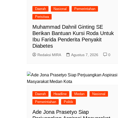
Daerah
Nasional
Pemerintahan
Peristiwa
Muhammad Dahnil Ginting SE
Berikan Bantuan Kursi Roda Untuk
Ibu Farida Penderita Penyakit
Diabetes
Redaksi MIRA
Agustus 7, 2026
0
Daerah
Headline
Medan
Nasional
Pemerintahan
Politik
Ade Jona Prasetyo Siap