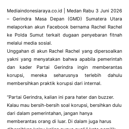
a
n
h
c
k
at
Mediaindonesiaraya.co.id | Medan Rabu 3 Juni 2026
– Gerindra Masa Depan (GMD) Sumatera Utara
e
e
s
melaporkan akun Facebook bernama Rachel Rachel
b
dI
A
ke Polda Sumut terkait dugaan penyebaran fitnah
o
n
p
melalui media sosial.
o
p
Unggahan di akun Rachel Rachel yang dipersoalkan
k
yakni yang menyatakan bahwa apabila pemerintah
dan kader Partai Gerindra ingin memberantas
korupsi, mereka seharusnya terlebih dahulu
membersihkan praktik korupsi dari internal.
“Partai Gerindra, kalian ini para hater dan buzzer.
Kalau mau bersih-bersih soal korupsi, bersihkan dulu
dari dalam pemerintahan, jangan hanya
memberantas orang di luar. Di dalam juga harus