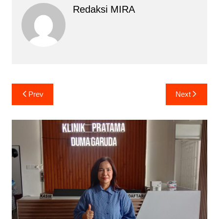
Redaksi MIRA
Navigasi
Prev
Next
pos