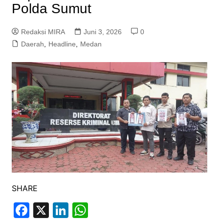
Polda Sumut
Redaksi MIRA
Juni 3, 2026
0
Daerah
,
Headline
,
Medan
SHARE
F
X
Li
W