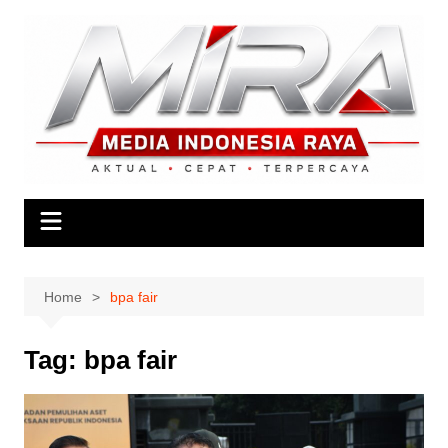
Skip
to
content
Home
bpa fair
Tag:
bpa fair