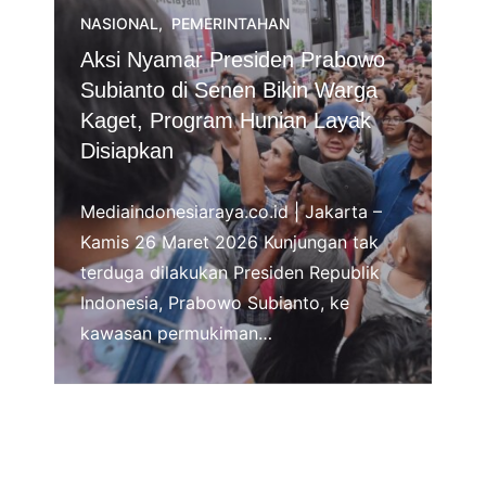
NASIONAL
,
PEMERINTAHAN
Aksi Nyamar Presiden Prabowo
Subianto di Senen Bikin Warga
Kaget, Program Hunian Layak
Disiapkan
Mediaindonesiaraya.co.id | Jakarta –
Kamis 26 Maret 2026 Kunjungan tak
terduga dilakukan Presiden Republik
Indonesia, Prabowo Subianto, ke
kawasan permukiman…