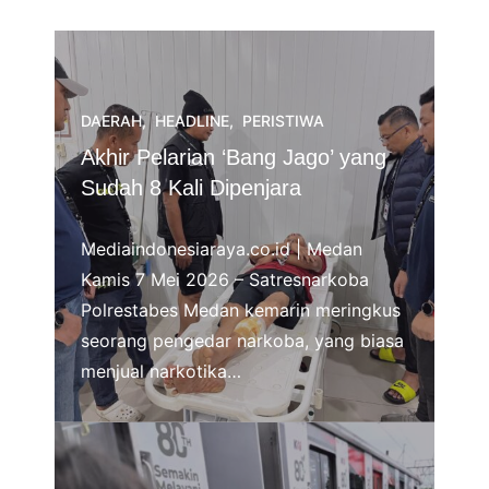
DAERAH
,
HEADLINE
,
PERISTIWA
Akhir Pelarian ‘Bang Jago’ yang
Sudah 8 Kali Dipenjara
Mediaindonesiaraya.co.id | Medan
Kamis 7 Mei 2026 – Satresnarkoba
Polrestabes Medan kemarin meringkus
seorang pengedar narkoba, yang biasa
menjual narkotika…